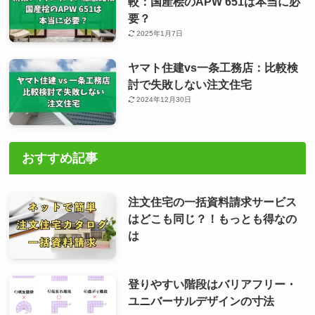
較：国産桧のAPW 651は本当に必
要？
2025年1月7日
ヤマト住建vs一条工務店：比較検
討で失敗しない注文住宅
2024年12月30日
おすすめ記事
注文住宅の一括資料請求サービス
はどこも同じ？！もっとも得なの
は
登りやすい階段はバリアフリー・
ユニバーサルデザインの寸法