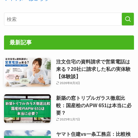
最新記事
注文住宅の資料請求で営業電話は
来る？20社に請求した私の実体験
【体験談】
2026年8月3日
新築の窓トリプルガラス徹底比
較：国産桧のAPW 651は本当に必
要？
2025年1月7日
ヤマト住建vs一条工務店：比較検