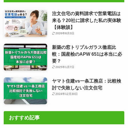
注文住宅の資料請求で営業電話は
来る？20社に請求した私の実体験
【体験談】
2026年8月3日
新築の窓トリプルガラス徹底比
較：国産桧のAPW 651は本当に必
要？
2025年1月7日
ヤマト住建vs一条工務店：比較検
討で失敗しない注文住宅
2024年12月30日
おすすめ記事