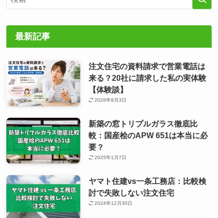
最新記事
注文住宅の資料請求で営業電話は
来る？20社に請求した私の実体験
【体験談】
2026年8月3日
新築の窓トリプルガラス徹底比
較：国産桧のAPW 651は本当に必
要？
2025年1月7日
ヤマト住建vs一条工務店：比較検
討で失敗しない注文住宅
2024年12月30日