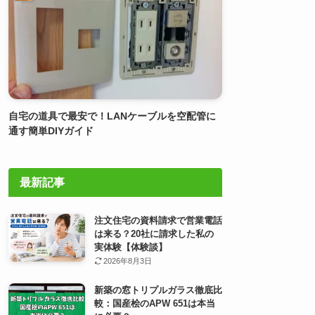
自宅の道具で最安で！LANケーブルを空配管に
通す簡単DIYガイド
最新記事
注文住宅の資料請求で営業電話
は来る？20社に請求した私の
実体験【体験談】
2026年8月3日
新築の窓トリプルガラス徹底比
較：国産桧のAPW 651は本当