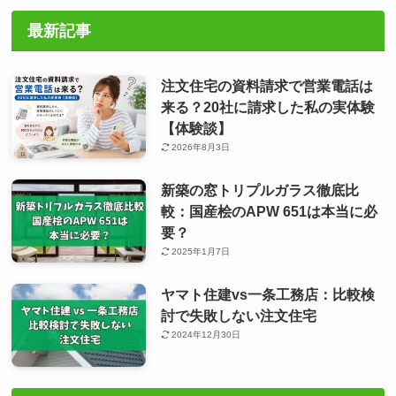
最新記事
注文住宅の資料請求で営業電話は
来る？20社に請求した私の実体験
【体験談】
2026年8月3日
新築の窓トリプルガラス徹底比
較：国産桧のAPW 651は本当に必
要？
2025年1月7日
ヤマト住建vs一条工務店：比較検
討で失敗しない注文住宅
2024年12月30日