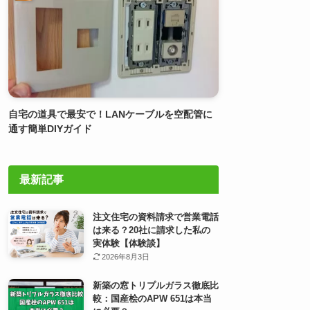
自宅の道具で最安で！LANケーブルを空配管に
通す簡単DIYガイド
最新記事
注文住宅の資料請求で営業電話
は来る？20社に請求した私の
実体験【体験談】
2026年8月3日
新築の窓トリプルガラス徹底比
較：国産桧のAPW 651は本当