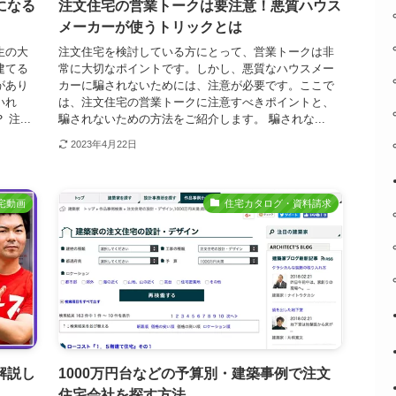
になる
注文住宅の営業トークは要注意！悪質ハウス
メーカーが使うトリックとは
生の大
注文住宅を検討している方にとって、営業トークは非
建てる
常に大切なポイントです。しかし、悪質なハウスメー
があり
カーに騙されないためには、注意が必要です。ここで
いれ
は、注文住宅の営業トークに注意すべきポイントと、
...
騙されないための方法をご紹介します。 騙されな...
2023年4月22日
宅動画
住宅カタログ・資料請求
解説し
1000万円台などの予算別・建築事例で注文
住宅会社を探す方法