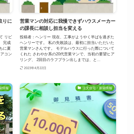
取りに
営業マンの対応に我慢できずハウスメーカー
の課長に相談し担当を変える
て リビ
投稿者：ヘンリー 現在、工事がようやく半ばを過ぎた
 完成
ヘンリーです。 私の失敗談は、最初に担当いただいた
ちに夏
営業マンさんです。 モデルハウスに行った際について
エアコン
くれた さわやか系の20代営業マンで、当初の要望ヒア
リング、 2回目のラフプラン出しまでは、と...
2023年4月22日
築情報
注文住宅・新築情報