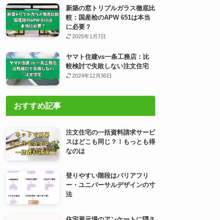
新築の窓トリプルガラス徹底比
較：国産桧のAPW 651は本当
に必要？
2025年1月7日
ヤマト住建vs一条工務店：比
較検討で失敗しない注文住宅
2024年12月30日
おすすめ記事
注文住宅の一括資料請求サービ
スはどこも同じ？！もっとも得
なのは
登りやすい階段はバリアフリ
ー・ユニバーサルデザインの寸
法
住宅展示場のアンケートに隠さ