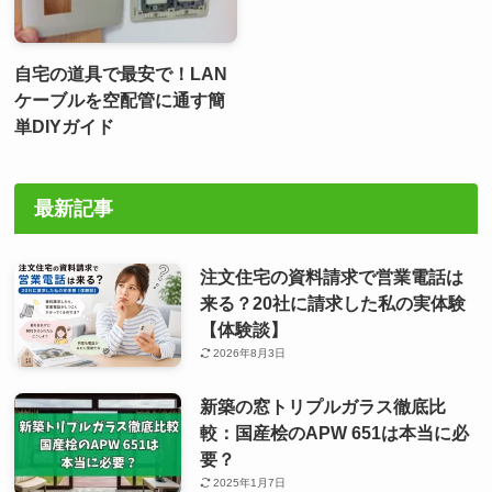
自宅の道具で最安で！LAN
ケーブルを空配管に通す簡
単DIYガイド
最新記事
注文住宅の資料請求で営業電話は
来る？20社に請求した私の実体験
【体験談】
2026年8月3日
新築の窓トリプルガラス徹底比
較：国産桧のAPW 651は本当に必
要？
2025年1月7日