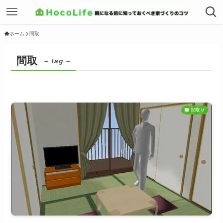
ホーム
間取
間取
– tag –
間取り