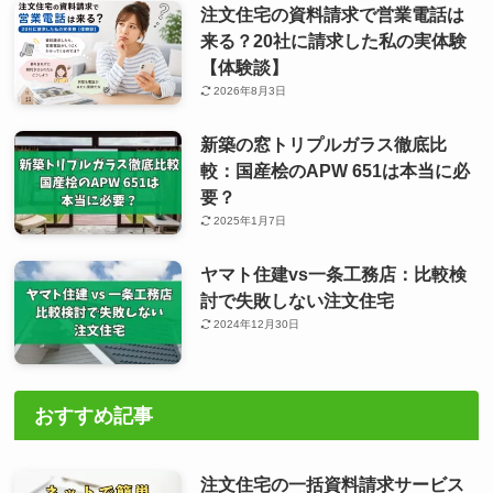
注文住宅の資料請求で営業電話は
来る？20社に請求した私の実体験
【体験談】
2026年8月3日
新築の窓トリプルガラス徹底比
較：国産桧のAPW 651は本当に必
要？
2025年1月7日
ヤマト住建vs一条工務店：比較検
討で失敗しない注文住宅
2024年12月30日
おすすめ記事
注文住宅の一括資料請求サービス