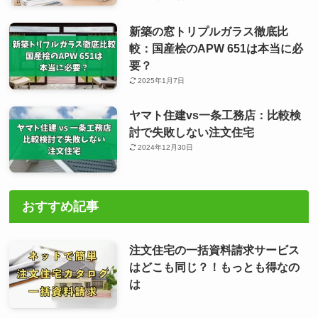
新築の窓トリプルガラス徹底比
較：国産桧のAPW 651は本当に必
要？
2025年1月7日
ヤマト住建vs一条工務店：比較検
討で失敗しない注文住宅
2024年12月30日
おすすめ記事
注文住宅の一括資料請求サービス
はどこも同じ？！もっとも得なの
は