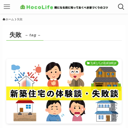
ホーム
失敗
失敗
– tag –
先輩たちの新築体験談