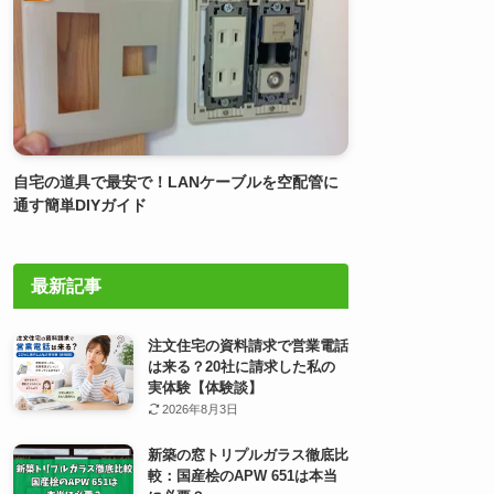
自宅の道具で最安で！LANケーブルを空配管に
通す簡単DIYガイド
最新記事
注文住宅の資料請求で営業電話
は来る？20社に請求した私の
実体験【体験談】
2026年8月3日
新築の窓トリプルガラス徹底比
較：国産桧のAPW 651は本当