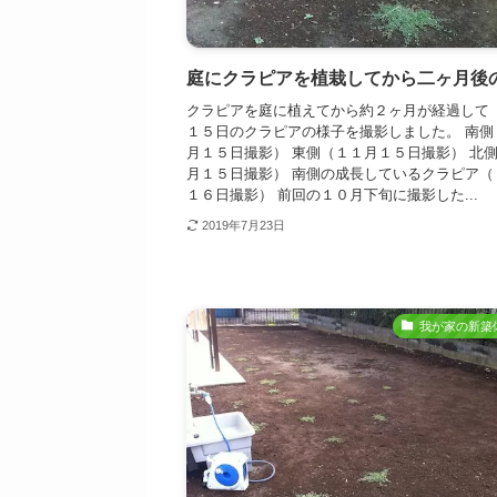
庭にクラピアを植栽してから二ヶ月後
クラピアを庭に植えてから約２ヶ月が経過して 
１５日のクラピアの様子を撮影しました。 南側
月１５日撮影） 東側（１１月１５日撮影） 北
月１５日撮影） 南側の成長しているクラピア（
１６日撮影） 前回の１０月下旬に撮影した...
2019年7月23日
我が家の新築