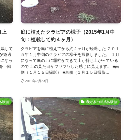
月上
庭に植えたクラピアの様子（2015年1月中
旬：植栽して約４ヶ月）
植栽して
クラピアを庭に植えてから約４ヶ月が経過した ２０１
が経過
５年１月中旬のクラピアの様子を撮影しました。 １月
月になっ
になって庭の土に霜柱ができて土が持ち上がっている
を下回
ので 土の見た目がフワフワした感じに見えます。 ■南
側（１月１５日撮影） ■東側（１月１５日撮影...
2019年7月23日
体験談
我が家の新築体験談