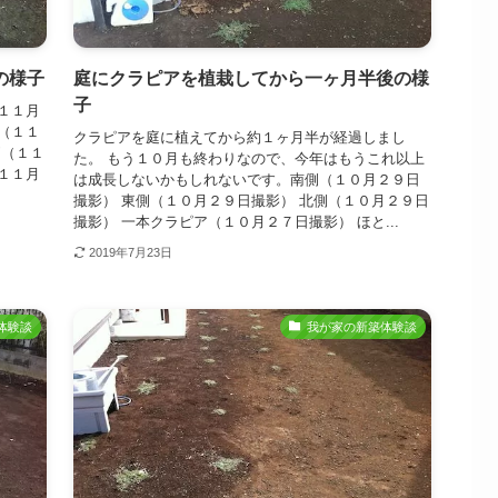
の様子
庭にクラピアを植栽してから一ヶ月半後の様
子
１１月
（１１
クラピアを庭に植えてから約１ヶ月半が経過しまし
側（１１
た。 もう１０月も終わりなので、今年はもうこれ以上
１１月
は成長しないかもしれないです。南側（１０月２９日
撮影） 東側（１０月２９日撮影） 北側（１０月２９日
撮影） 一本クラピア（１０月２７日撮影） ほと...
2019年7月23日
体験談
我が家の新築体験談