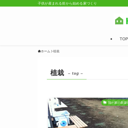
子供が産まれる前から始める家づくり
TOP
ホーム
植栽
植栽
– tag –
我が家の新築