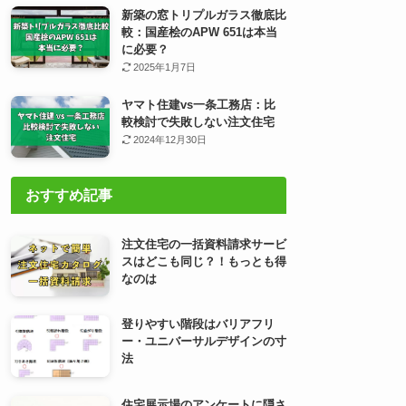
新築の窓トリプルガラス徹底比
較：国産桧のAPW 651は本当
に必要？
2025年1月7日
ヤマト住建vs一条工務店：比
較検討で失敗しない注文住宅
2024年12月30日
おすすめ記事
注文住宅の一括資料請求サービ
スはどこも同じ？！もっとも得
なのは
登りやすい階段はバリアフリ
ー・ユニバーサルデザインの寸
法
住宅展示場のアンケートに隠さ