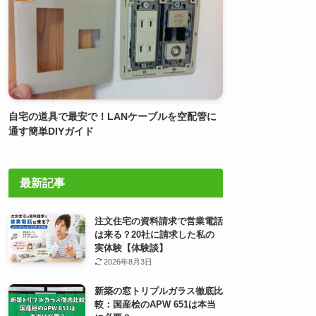
自宅の道具で最安で！LANケーブルを空配管に
通す簡単DIYガイド
最新記事
注文住宅の資料請求で営業電話
は来る？20社に請求した私の
実体験【体験談】
2026年8月3日
新築の窓トリプルガラス徹底比
較：国産桧のAPW 651は本当