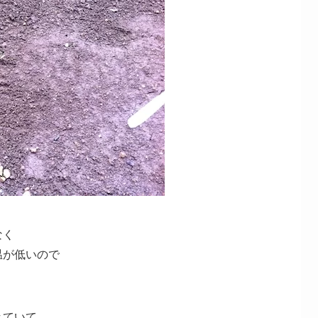
なく
温が低いので
きていて