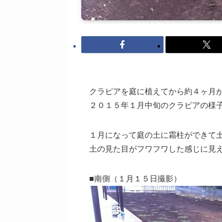
クラピアを庭に植えてから約４ヶ月
２０１５年１月中旬のクラピアの様
１月になって庭の土に霜柱ができて
土の見た目がフワフワした感じに見
■南側（１月１５日撮影）