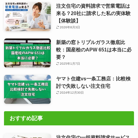
注文住宅の資料請求で営業電話は
来る？20社に請求した私の実体験
【体験談】
2026年8月3日
新築の窓トリプルガラス徹底比
較：国産桧のAPW 651は本当に必
要？
2025年1月7日
ヤマト住建vs一条工務店：比較検
討で失敗しない注文住宅
2024年12月30日
おすすめ記事
注文住宅の一括資料請求サービス