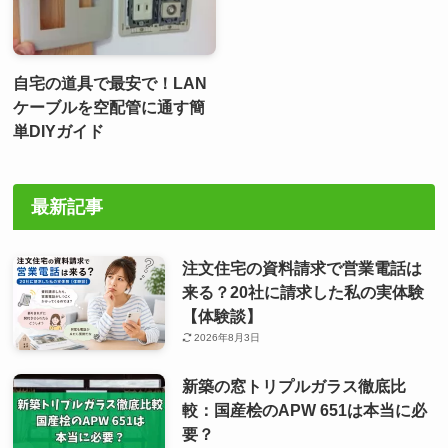
自宅の道具で最安で！LAN
ケーブルを空配管に通す簡
単DIYガイド
最新記事
注文住宅の資料請求で営業電話は
来る？20社に請求した私の実体験
【体験談】
2026年8月3日
新築の窓トリプルガラス徹底比
較：国産桧のAPW 651は本当に必
要？