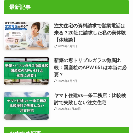
最新記事
注文住宅の資料請求で営業電話は
来る？20社に請求した私の実体験
【体験談】
2026年8月3日
新築の窓トリプルガラス徹底比
較：国産桧のAPW 651は本当に必
要？
2025年1月7日
ヤマト住建vs一条工務店：比較検
討で失敗しない注文住宅
2024年12月30日