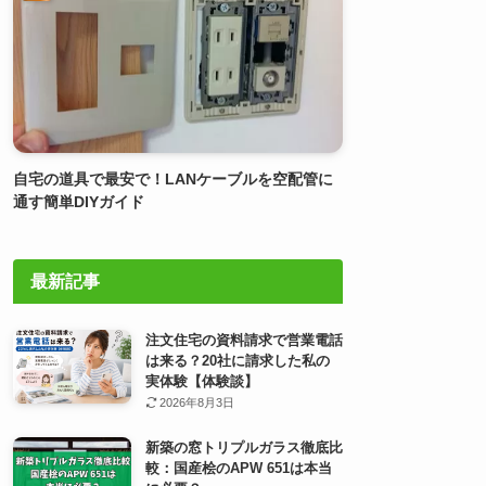
自宅の道具で最安で！LANケーブルを空配管に
通す簡単DIYガイド
最新記事
注文住宅の資料請求で営業電話
は来る？20社に請求した私の
実体験【体験談】
2026年8月3日
新築の窓トリプルガラス徹底比
較：国産桧のAPW 651は本当