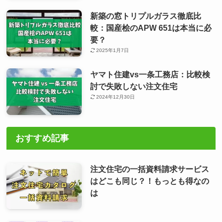
新築の窓トリプルガラス徹底比
較：国産桧のAPW 651は本当に必
要？
2025年1月7日
ヤマト住建vs一条工務店：比較検
討で失敗しない注文住宅
2024年12月30日
おすすめ記事
注文住宅の一括資料請求サービス
はどこも同じ？！もっとも得なの
は