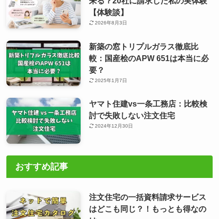
来る？20社に請求した私の実体験
【体験談】
2026年8月3日
新築の窓トリプルガラス徹底比
較：国産桧のAPW 651は本当に必
要？
2025年1月7日
ヤマト住建vs一条工務店：比較検
討で失敗しない注文住宅
2024年12月30日
おすすめ記事
注文住宅の一括資料請求サービス
はどこも同じ？！もっとも得なの