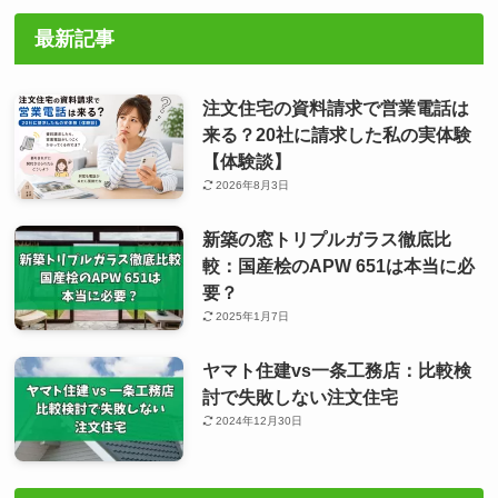
最新記事
注文住宅の資料請求で営業電話は
来る？20社に請求した私の実体験
【体験談】
2026年8月3日
新築の窓トリプルガラス徹底比
較：国産桧のAPW 651は本当に必
要？
2025年1月7日
ヤマト住建vs一条工務店：比較検
討で失敗しない注文住宅
2024年12月30日