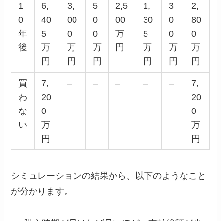
1
6,
3,
5
2,5
1,
3
2,
0
40
00
0
00
30
0
80
年
5
0
0
万
5
0
0
後
万
万
万
円
万
万
万
円
円
円
円
円
円
買
7,
–
–
–
–
–
7,
わ
20
20
な
0
0
い
万
万
円
円
シミュレーションの結果から、以下のようなこと
が分かります。