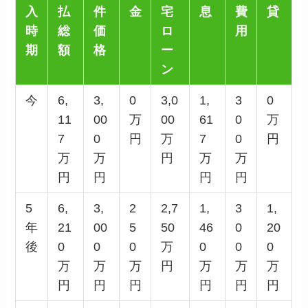
入
払
件
金
宅
息
費
貸
時
総
価
ロ
用
期
額
格
ー
ン
今
6,
3,
0
3,0
1,
3
0
11
00
万
00
61
0
万
7
0
円
万
7
0
円
万
万
円
万
万
円
円
円
円
5
6,
3,
2
2,7
1,
3
1,
年
21
00
5
50
46
0
20
後
0
0
0
万
0
0
0
万
万
万
円
万
万
万
円
円
円
円
円
円