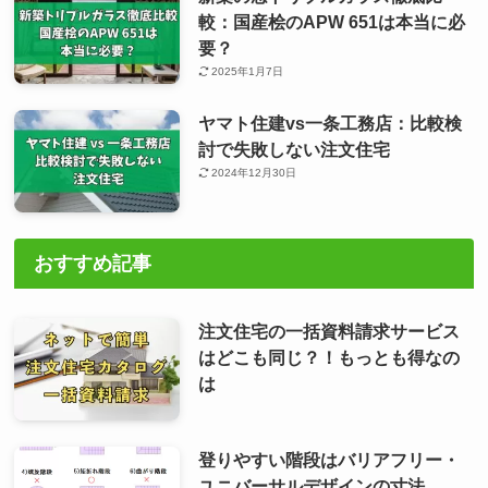
較：国産桧のAPW 651は本当に必
要？
2025年1月7日
ヤマト住建vs一条工務店：比較検
討で失敗しない注文住宅
2024年12月30日
おすすめ記事
注文住宅の一括資料請求サービス
はどこも同じ？！もっとも得なの
は
登りやすい階段はバリアフリー・
ユニバーサルデザインの寸法