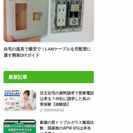
自宅の道具で最安で！LANケーブルを空配管に
通す簡単DIYガイド
最新記事
注文住宅の資料請求で営業電話
は来る？20社に請求した私の
実体験【体験談】
2026年8月3日
新築の窓トリプルガラス徹底比
較：国産桧のAPW 651は本当