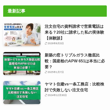
最新記事
注文住宅の資料請求で営業電話は
来る？20社に請求した私の実体験
【体験談】
2026年8月3日
新築の窓トリプルガラス徹底比
較：国産桧のAPW 651は本当に必
要？
2025年1月7日
ヤマト住建vs一条工務店：比較検
討で失敗しない注文住宅
2024年12月30日