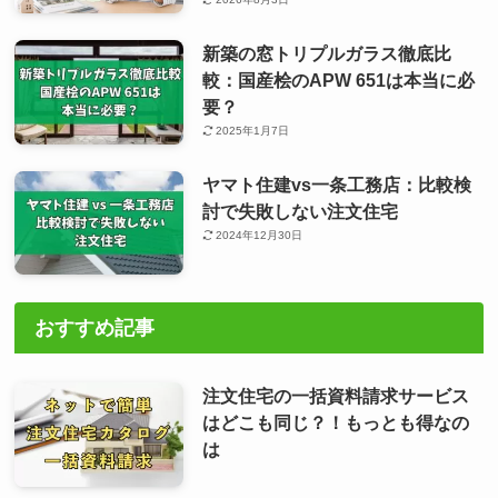
新築の窓トリプルガラス徹底比
較：国産桧のAPW 651は本当に必
要？
2025年1月7日
ヤマト住建vs一条工務店：比較検
討で失敗しない注文住宅
2024年12月30日
おすすめ記事
注文住宅の一括資料請求サービス
はどこも同じ？！もっとも得なの
は