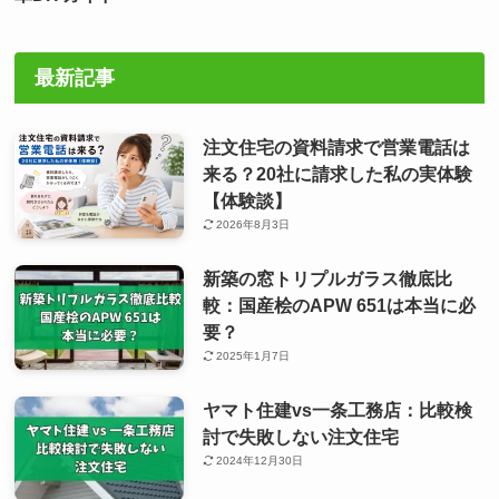
最新記事
注文住宅の資料請求で営業電話は
来る？20社に請求した私の実体験
【体験談】
2026年8月3日
新築の窓トリプルガラス徹底比
較：国産桧のAPW 651は本当に必
要？
2025年1月7日
ヤマト住建vs一条工務店：比較検
討で失敗しない注文住宅
2024年12月30日