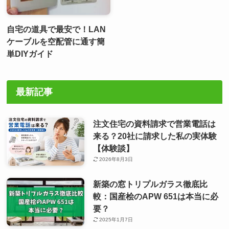
自宅の道具で最安で！LAN
ケーブルを空配管に通す簡
単DIYガイド
最新記事
注文住宅の資料請求で営業電話は
来る？20社に請求した私の実体験
【体験談】
2026年8月3日
新築の窓トリプルガラス徹底比
較：国産桧のAPW 651は本当に必
要？
2025年1月7日