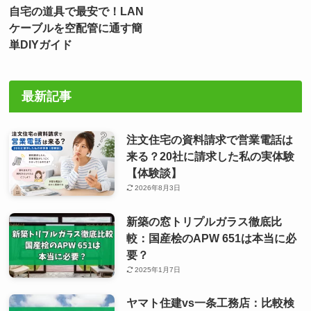
自宅の道具で最安で！LAN
ケーブルを空配管に通す簡
単DIYガイド
最新記事
注文住宅の資料請求で営業電話は
来る？20社に請求した私の実体験
【体験談】
2026年8月3日
新築の窓トリプルガラス徹底比
較：国産桧のAPW 651は本当に必
要？
2025年1月7日
ヤマト住建vs一条工務店：比較検