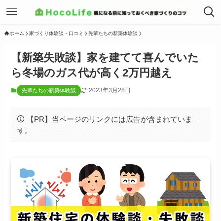
ホーム
家づくり体験談・口コミ
先輩たちの新築体験談
【新築失敗談】家を建てて喜んでいた
ら冬場のガス代が高く2万円越え
2023年3月28日
先輩たちの新築体験談
【PR】当ページのリンクには広告が含まれていま
す。