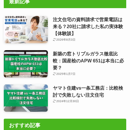
最新記事
注文住宅の資料請求で営業電話は
来る？20社に請求した私の実体験
【体験談】
2026年8月3日
新築の窓トリプルガラス徹底比
較：国産桧のAPW 651は本当に必
要？
2025年1月7日
ヤマト住建vs一条工務店：比較検
討で失敗しない注文住宅
2024年12月30日
おすすめ記事