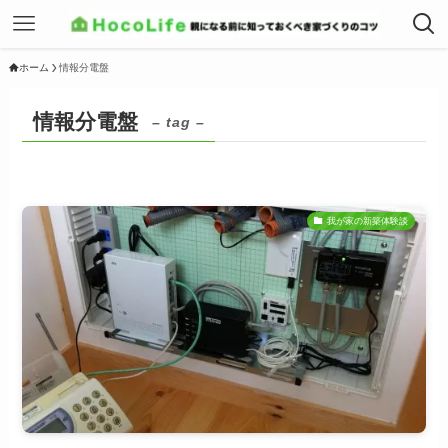
ホーム
情報分電盤
情報分電盤
– tag –
我が家の新築体験談