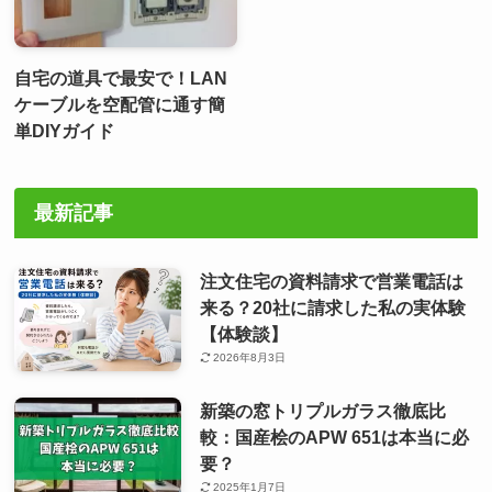
自宅の道具で最安で！LAN
ケーブルを空配管に通す簡
単DIYガイド
最新記事
注文住宅の資料請求で営業電話は
来る？20社に請求した私の実体験
【体験談】
2026年8月3日
新築の窓トリプルガラス徹底比
較：国産桧のAPW 651は本当に必
要？
2025年1月7日