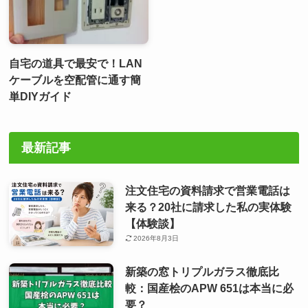
自宅の道具で最安で！LAN
ケーブルを空配管に通す簡
単DIYガイド
最新記事
注文住宅の資料請求で営業電話は
来る？20社に請求した私の実体験
【体験談】
2026年8月3日
新築の窓トリプルガラス徹底比
較：国産桧のAPW 651は本当に必
要？