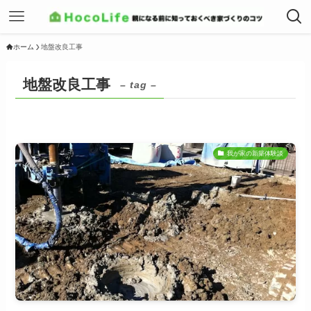
ホーム
地盤改良工事
地盤改良工事
– tag –
我が家の新築体験談