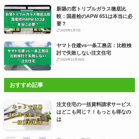
新築の窓トリプルガラス徹底比
較：国産桧のAPW 651は本当に必
要？
2025年1月7日
ヤマト住建vs一条工務店：比較検
討で失敗しない注文住宅
2024年12月30日
おすすめ記事
注文住宅の一括資料請求サービス
はどこも同じ？！もっとも得なの
は