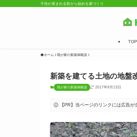
子供が産まれる前から始める家づくり
TOP
ホーム
我が家の新築体験談
新築を建てる土地の地盤
2017年9月13日
我が家の新築体験談
【PR】当ページのリンクには広告が