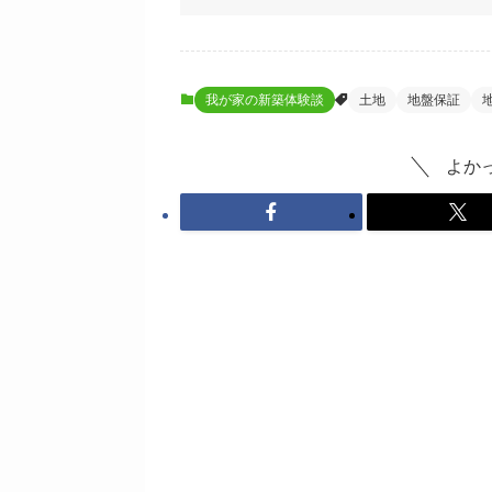
我が家の新築体験談
土地
地盤保証
よか