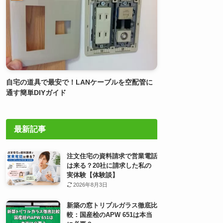
自宅の道具で最安で！LANケーブルを空配管に
通す簡単DIYガイド
最新記事
注文住宅の資料請求で営業電話
は来る？20社に請求した私の
実体験【体験談】
2026年8月3日
新築の窓トリプルガラス徹底比
較：国産桧のAPW 651は本当