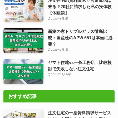
注文住宅の資料請求で営業電話は
来る？20社に請求した私の実体験
【体験談】
2026年8月3日
新築の窓トリプルガラス徹底比
較：国産桧のAPW 651は本当に必
要？
2025年1月7日
ヤマト住建vs一条工務店：比較検
討で失敗しない注文住宅
2024年12月30日
おすすめ記事
注文住宅の一括資料請求サービス