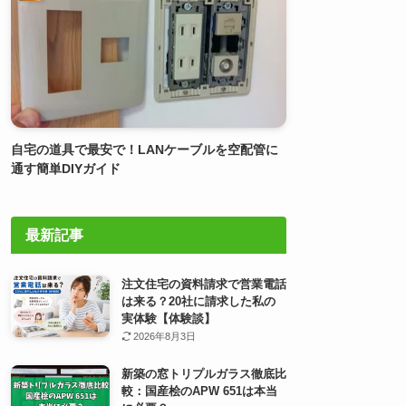
自宅の道具で最安で！LANケーブルを空配管に
通す簡単DIYガイド
最新記事
注文住宅の資料請求で営業電話
は来る？20社に請求した私の
実体験【体験談】
2026年8月3日
新築の窓トリプルガラス徹底比
較：国産桧のAPW 651は本当