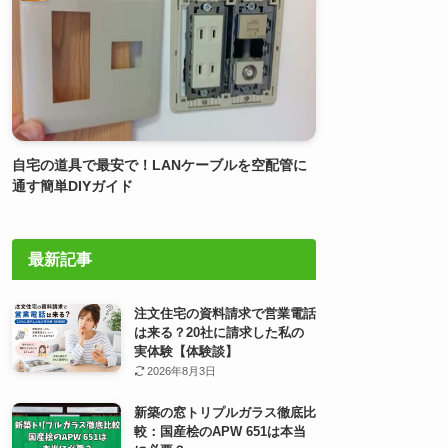
自宅の道具で最安で！LANケーブルを空配管に
通す簡単DIYガイド
最新記事
注文住宅の資料請求で営業電話
は来る？20社に請求した私の
実体験【体験談】
2026年8月3日
新築の窓トリプルガラス徹底比
較：国産桧のAPW 651は本当