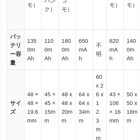
バン
コ
モ）
モ）
モ）
ク）
モ）
バッ
135
110
180
650
620
140
テリ
不
0m
0m
0m
mA
mA
0m
ー容
明
Ah
Ah
Ah
h
h
Ah
量
60
x 2
48 ×
45 ×
48 x
64 x
6 x
43 ×
50 x
サイ
48 ×
45 ×
48 x
64 x
1
106
50 x
ズ
19.6
15m
20m
34m
2.
× 16
18m
mm
m
m
m
3
mm
m
m
m