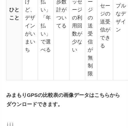
け
払
歩数
ッセ
ー
セー
プル
ひと
ど、
い」
計が
ージ
ジ
ジの
なデ
こと
デザ
「年
つい
の利
の
送受
ザイ
イン
払
てる
用回
送
信が
ン
がい
い」
数が
受
でき
まい
で選
少な
信
る
ち
べる
い
が
無
制
限
みまもりGPSの比較表の画像データはこちらから
ダウンロードできます。
↓↓↓