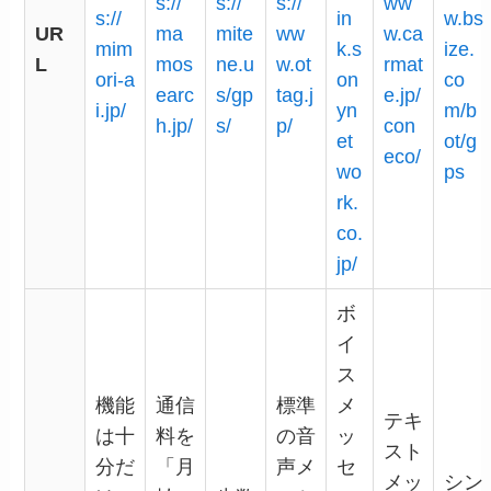
s://
s://
s://
ww
s://
in
w.bs
UR
ma
mite
ww
w.ca
mim
k.s
ize.
L
mos
ne.u
w.ot
rmat
ori-a
on
co
earc
s/gp
tag.j
e.jp/
i.jp/
yn
m/b
h.jp/
s/
p/
con
et
ot/g
eco/
wo
ps
rk.
co.
jp/
ボ
イ
ス
機能
通信
標準
メ
テキ
は十
料を
の音
ッ
スト
分だ
「月
声メ
セ
メッ
シン