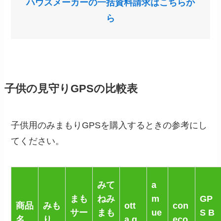
ハウスメーカーの一括資料請求はこちらか
ら
子供の見守りGPSの比較表
子供用のみまもりGPSを購入するときの参考にし
てください。
みて
a
まも
ねみ
m
GP
商品
みも
ott
con
サー
まも
ue
S B
名
り
a.g
eco