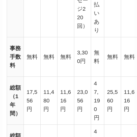
セー
払
ジ2
い
20
あ
回）
り
事務
3,30
無
手数
無料
無料
無料
無料
無料
0円
料
料
4
総額
17,5
11,4
11,6
23,0
7,
25,5
11,6
（1
56
80
16
56
19
60
16
年
円
円
円
円
0
円
円
間）
円
4
総額