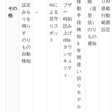
移
能
りAI
設定
AIに
ブザ
その
動
（送
搭載
みも
–
よる
ー
他
手
受
行動
りを
見守
時刻
段
信）
範囲
鳴ら
りス
読み
検
のり
設定
す
ポッ
上げ
知
もの
のり
ト
otta
3
通知
もの
タウ
年
自動
ンセ
間
検知
キュ
使
リテ
い
ィ
切
り
モ
デ
ル