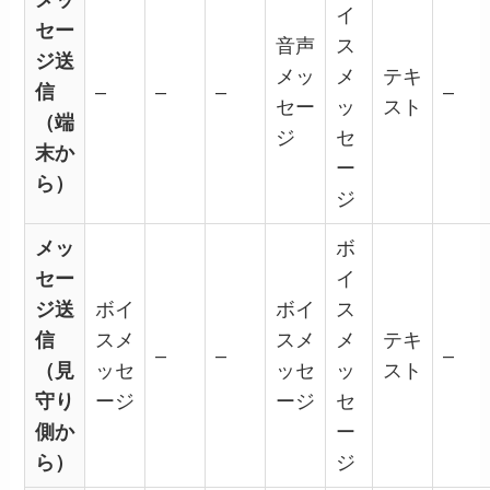
メッ
イ
セー
音声
ス
ジ送
メッ
メ
テキ
信
–
–
–
–
セー
ッ
スト
（端
ジ
セ
末か
ー
ら）
ジ
メッ
ボ
セー
イ
ジ送
ボイ
ボイ
ス
信
スメ
スメ
メ
テキ
–
–
–
（見
ッセ
ッセ
ッ
スト
守り
ージ
ージ
セ
側か
ー
ら）
ジ