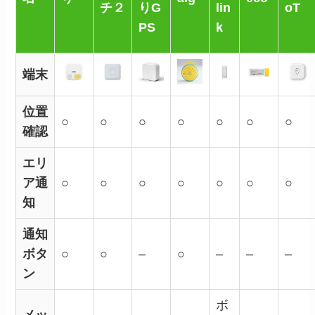
チ２
りG
lin
oT
PS
k
端末
位置
○
○
○
○
○
○
○
確認
エリ
ア通
○
○
○
○
○
○
○
知
通知
ボタ
○
○
–
○
–
–
–
ン
ボ