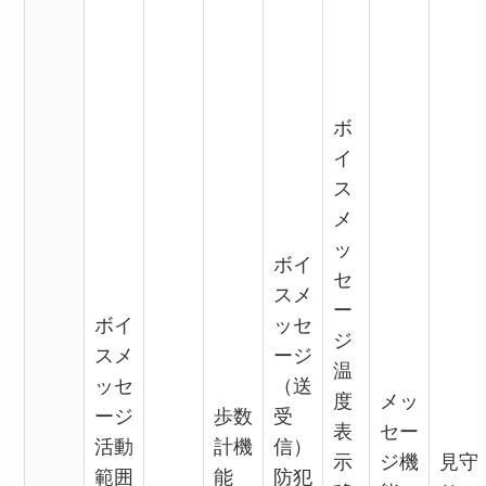
ボ
イ
ス
メ
ッ
ボイ
セ
スメ
ー
ボイ
ッセ
ジ
スメ
ージ
温
ッセ
（送
度
メッ
ージ
歩数
受
表
セー
活動
計機
信）
示
ジ機
見守
範囲
能
防犯