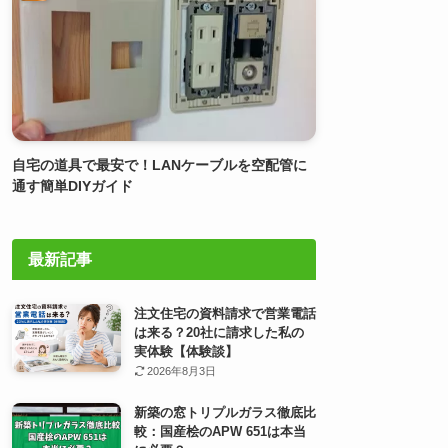
自宅の道具で最安で！LANケーブルを空配管に
通す簡単DIYガイド
最新記事
注文住宅の資料請求で営業電話
は来る？20社に請求した私の
実体験【体験談】
2026年8月3日
新築の窓トリプルガラス徹底比
較：国産桧のAPW 651は本当