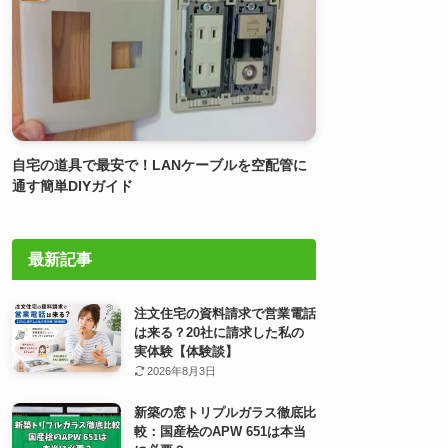
自宅の道具で最安で！LANケーブルを空配管に
通す簡単DIYガイド
最新記事
注文住宅の資料請求で営業電話
は来る？20社に請求した私の
実体験【体験談】
2026年8月3日
新築の窓トリプルガラス徹底比
較：国産桧のAPW 651は本当