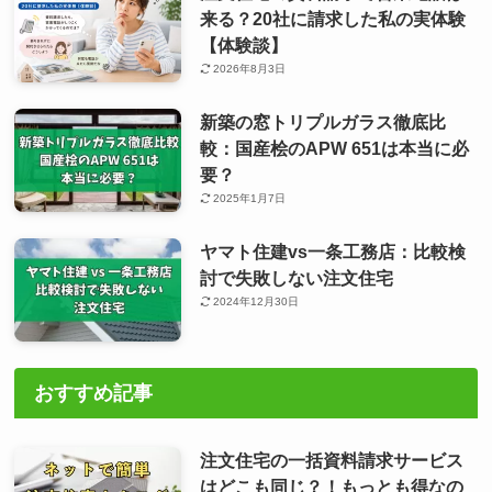
来る？20社に請求した私の実体験
【体験談】
2026年8月3日
新築の窓トリプルガラス徹底比
較：国産桧のAPW 651は本当に必
要？
2025年1月7日
ヤマト住建vs一条工務店：比較検
討で失敗しない注文住宅
2024年12月30日
おすすめ記事
注文住宅の一括資料請求サービス
はどこも同じ？！もっとも得なの