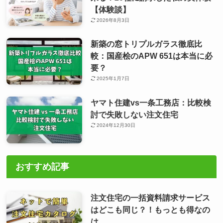
【体験談】
2026年8月3日
新築の窓トリプルガラス徹底比
較：国産桧のAPW 651は本当に必
要？
2025年1月7日
ヤマト住建vs一条工務店：比較検
討で失敗しない注文住宅
2024年12月30日
おすすめ記事
注文住宅の一括資料請求サービス
はどこも同じ？！もっとも得なの
は