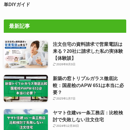
単DIYガイド
最新記事
注文住宅の資料請求で営業電話は
来る？20社に請求した私の実体験
【体験談】
2026年8月3日
新築の窓トリプルガラス徹底比
較：国産桧のAPW 651は本当に必
要？
2025年1月7日
ヤマト住建vs一条工務店：比較検
討で失敗しない注文住宅
2024年12月30日