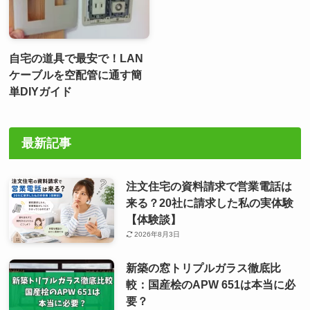
自宅の道具で最安で！LAN
ケーブルを空配管に通す簡
単DIYガイド
最新記事
注文住宅の資料請求で営業電話は
来る？20社に請求した私の実体験
【体験談】
2026年8月3日
新築の窓トリプルガラス徹底比
較：国産桧のAPW 651は本当に必
要？