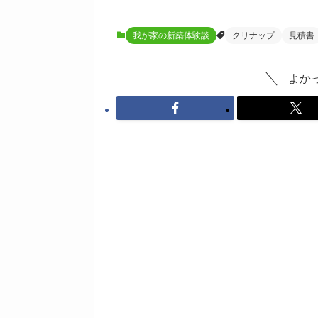
我が家の新築体験談
クリナップ
見積書
よか