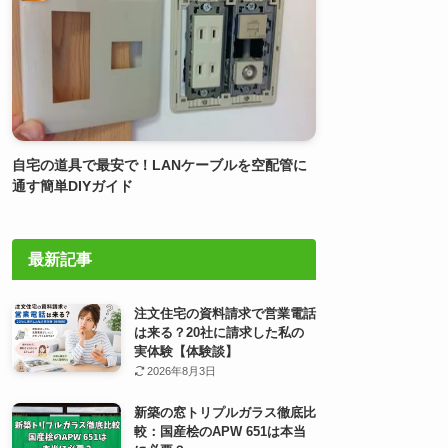
自宅の道具で最安で！LANケーブルを空配管に
通す簡単DIYガイド
最新記事
注文住宅の資料請求で営業電話
は来る？20社に請求した私の
実体験【体験談】
2026年8月3日
新築の窓トリプルガラス徹底比
較：国産桧のAPW 651は本当