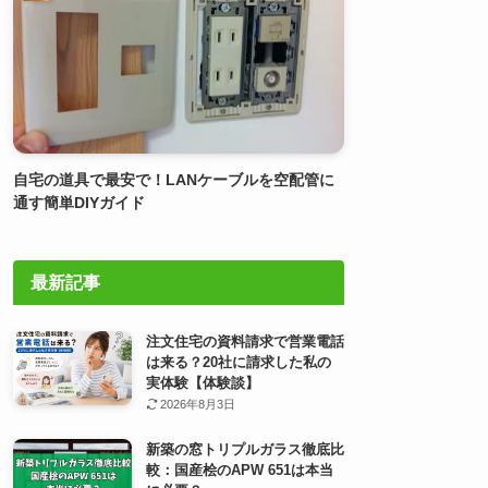
自宅の道具で最安で！LANケーブルを空配管に
通す簡単DIYガイド
最新記事
注文住宅の資料請求で営業電話
は来る？20社に請求した私の
実体験【体験談】
2026年8月3日
新築の窓トリプルガラス徹底比
較：国産桧のAPW 651は本当